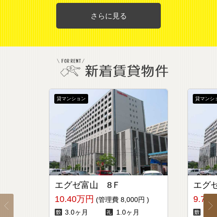
さらに見る
貸マンション
貸マンシ
エグゼ富山 8Ｆ
エグ
10.40万円
9.70
(管理費
8,000円
)
3.0ヶ月
1.0ヶ月
3.