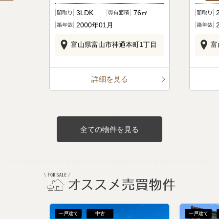
3LDK
76㎡
2000年01月
富山県富山市神通本町1丁目
富
詳細を見る
全ての物件を見る
一戸建て
中古
一戸建て