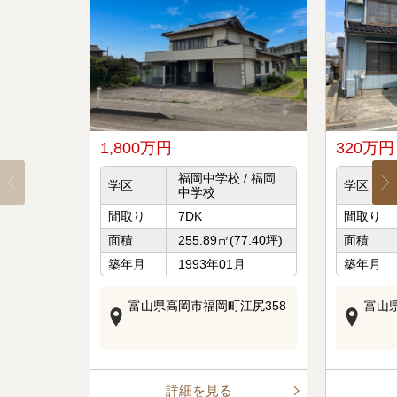
1,800万
円
320万
円
福岡中学校 / 福岡
学区
学区
中学校
間取り
7DK
間取り
面積
255.89㎡(77.40坪)
面積
築年月
1993年01月
築年月
富山県高岡市福岡町江尻358
富山県
詳細を見る