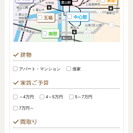
東部
中心部
五福
南部
アパート・マンション
借家
～4万円
4～5万円
5～7万円
7万円～