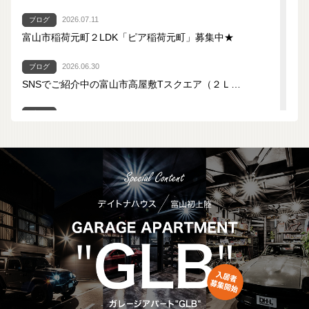
2026.07.11
ブログ
富山市稲荷元町２LDK「ピア稲荷元町」募集中★
2026.06.30
ブログ
SNSでご紹介中の富山市高屋敷Tスクエア（２Ｌ…
2026.06.20
ブログ
ファミリーパーク近くの１Ｋ「グリーンヒルズ１号…
2026.06.14
ブログ
【新着賃貸物件】ア・ラ・モード Ａ
2026.06.06
ブログ
光陽興産富山店 ご来店時の駐車場のご案内
2026.06.06
2026年7月4日（土）臨時休業のご案内【賃貸…
2026.05.23
ブログ