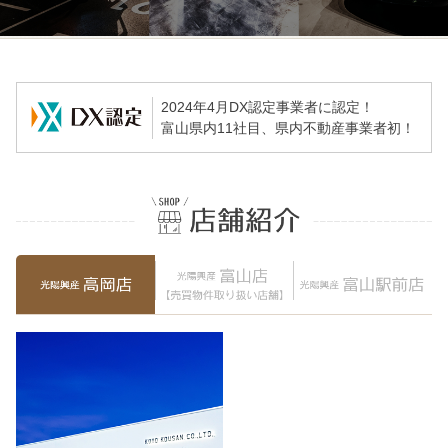
富山市婦中町速星のワンルーム「プライムコート」…
2026.05.21
ブログ
【新着賃貸物件】砺波市栄町
2024年4月DX認定事業者に認定！
2026.05.17
お知らせ
富山県内11社目、県内不動産事業者初！
アパート、マンション内見動画公開中♪
2026.04.25
ブログ
ゴールデンウィーク中のお部屋探し！
2026.04.18
2026年ゴールデンウィーク休暇のご案内
2026.03.21
ブログ
富山市二口に24時間営業のフィットネスジム「L…
2026.02.16
【売家情報】富山市布目《390万円》
2026.02.05
［富山大学入学予定の方向け］お部屋探しに役立つ…