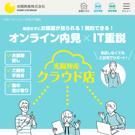
TOP
> オンライン内見×IT重説