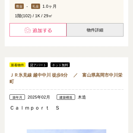
-
1.0ヶ月
敷金
礼金
1階(102) / 1K / 29㎡
物件詳細
新着物件
貸アパート
ネット無料
ＪＲ氷見線 越中中川 徒歩9分 ／ 富山県高岡市中川栄
町
2025年02月
木造
築年月
建築構造
Ｃａｌｍｐｏｒｔ Ｓ