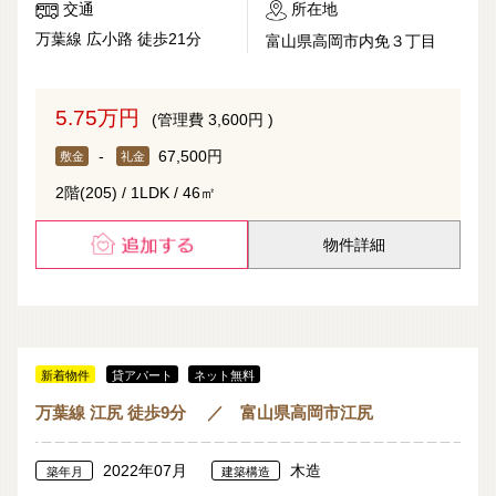
交通
所在地
万葉線 広小路 徒歩21分
富山県高岡市内免３丁目
5.75万円
(管理費 3,600円 )
-
67,500円
敷金
礼金
2階(205) / 1LDK / 46㎡
物件詳細
新着物件
貸アパート
ネット無料
万葉線 江尻 徒歩9分 ／ 富山県高岡市江尻
2022年07月
木造
築年月
建築構造