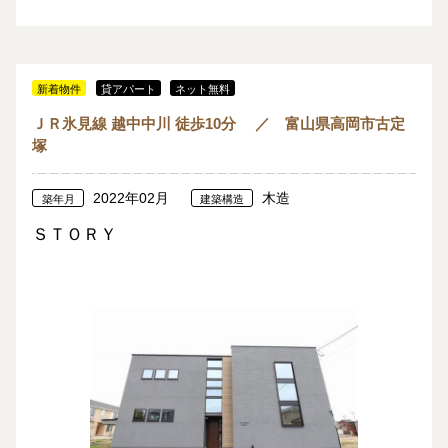
新着物件
貸アパート
ネット無料
ＪＲ氷見線 越中中川 徒歩10分 ／ 富山県高岡市古定
塚
2022年02月
木造
築年月
建築構造
ＳＴＯＲＹ