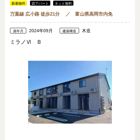
新着物件
貸アパート
ネット無料
万葉線 広小路 徒歩21分 ／ 富山県高岡市内免
2024年09月
木造
築年月
建築構造
ミラノⅥ Ｂ