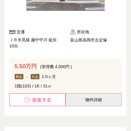
交通
所在地
ＪＲ氷見線 越中中川 徒歩
富山県高岡市古定塚
10分
5.50万円
(管理費 4,000円 )
-
1.0ヶ月
敷金
礼金
1階(103) / 1K / 31㎡
物件詳細