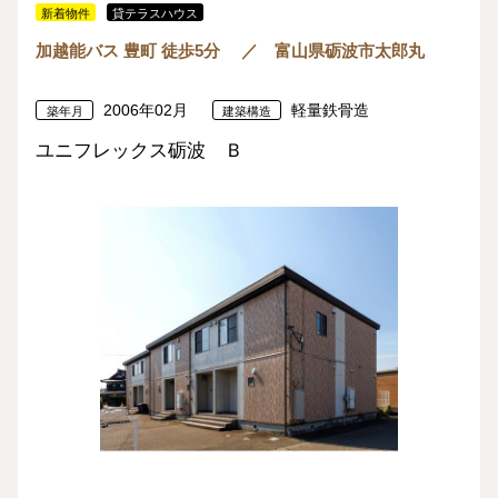
新着物件
貸テラスハウス
加越能バス 豊町 徒歩5分 ／ 富山県砺波市太郎丸
2006年02月
軽量鉄骨造
築年月
建築構造
ユニフレックス砺波 Ｂ