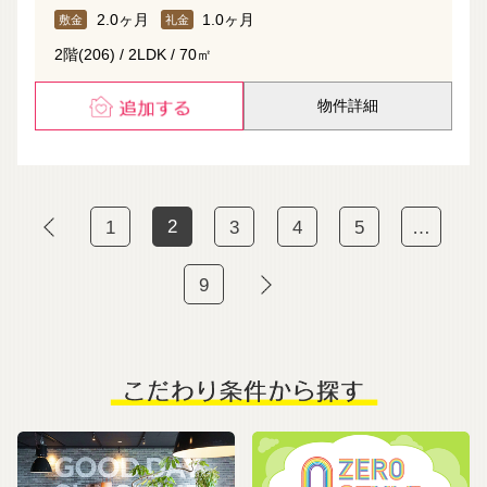
2.0ヶ月
1.0ヶ月
敷金
礼金
2階(206) / 2LDK / 70㎡
物件詳細
2
1
3
4
5
…
9