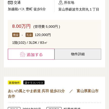
交通
所在地
加越能バス 豊町 徒歩5分
富山県砺波市太郎丸１丁目
8.00万円
(管理費 5,000円 )
-
120,000円
敷金
礼金
1階(102) / 3LDK / 83㎡
物件詳細
新着物件
貸テラスハウス
あいの風とやま鉄道 呉羽 徒歩21分 ／ 富山県富山市
吉作