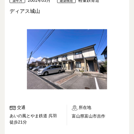
2001年03月
軽量鉄骨造
築年月
建築構造
ディアス城山
交通
所在地
あいの風とやま鉄道 呉羽
富山県富山市吉作
徒歩21分