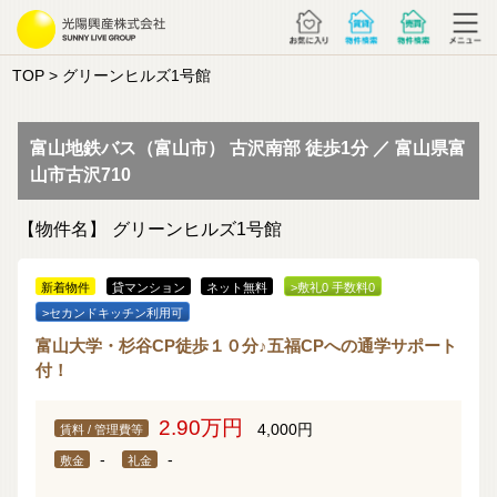
TOP
> グリーンヒルズ1号館
富山地鉄バス（富山市） 古沢南部 徒歩1分 ／ 富山県富
山市古沢710
【物件名】
グリーンヒルズ1号館
新着物件
貸マンション
ネット無料
>敷礼0 手数料0
>セカンドキッチン利用可
富山大学・杉谷CP徒歩１０分♪五福CPへの通学サポート
付！
2.90万円
4,000円
賃料 / 管理費等
-
-
敷金
礼金