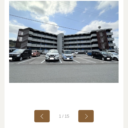
1
/
15