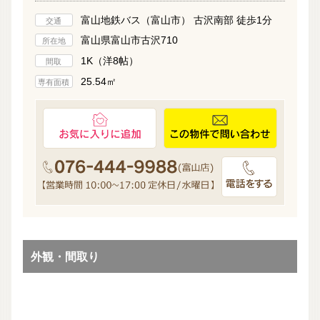
富山地鉄バス（富山市） 古沢南部 徒歩1分
交通
富山県富山市古沢710
所在地
1K（洋8帖）
間取
25.54㎡
専有面積
外観・間取り