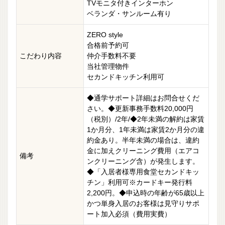
TVモニタ付きインターホン
ベランダ・サンルーム有り
ZERO style
合格前予約可
こだわり内容
仲介手数料不要
当社管理物件
セカンドキッチン利用可
◆通学サポート詳細はお問合せくだ
さい。◆更新事務手数料20,000円
（税別）/2年/◆2年未満の解約は家賃
1か月分、1年未満は家賃2か月分の違
約金あり。半年未満の場合は、違約
金に加えクリーニング費用（エアコ
備考
ンクリーニング含）が発生します。
◆「入居者様専用食堂セカンドキッ
チン」利用可※カードキー発行料
2,200円。◆申込時の年齢が65歳以上
かつ単身入居のお客様は見守りサポ
ート加入必須（費用実費）