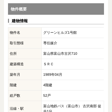
物件概要
建物情報
物件名
グリーンヒルズ1号館
取引態様
専任媒介
住所
富山県富山市古沢710
建築構造
ＳＲＣ
築年月
1989年04月
階建
4階建
総戸数
52戸
富山地鉄バス（富山市） 古沢南部 徒
沿線・駅
歩1分