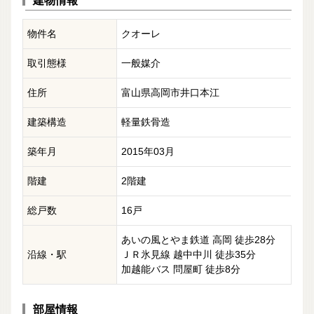
建物情報
物件名
クオーレ
取引態様
一般媒介
住所
富山県高岡市井口本江
建築構造
軽量鉄骨造
築年月
2015年03月
階建
2階建
総戸数
16戸
あいの風とやま鉄道 高岡 徒歩28分
沿線・駅
ＪＲ氷見線 越中中川 徒歩35分
加越能バス 問屋町 徒歩8分
部屋情報