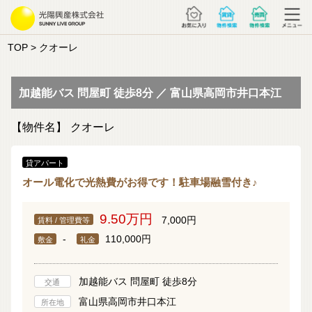
TOP
> クオーレ
加越能バス 問屋町 徒歩8分 ／ 富山県高岡市井口本江
【物件名】
クオーレ
貸アパート
オール電化で光熱費がお得です！駐車場融雪付き♪
9.50万円
7,000円
賃料 / 管理費等
-
110,000円
敷金
礼金
加越能バス 問屋町 徒歩8分
交通
富山県高岡市井口本江
所在地