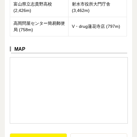
富山県立志貴野高校
射水市役所大門庁舎
(2,426m)
(3,462m)
高岡問屋センター簡易郵便
V・drug蓮花寺店 (797m)
局 (758m)
MAP