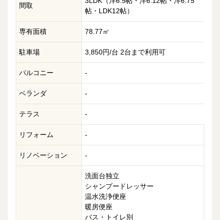
3LDK（洋6.5帖・洋6.12帖・洋6.75
間取
帖・LDK12帖）
専有面積
78.77㎡
駐車場
3,850円/台 2台まで利用可
バルコニー
-
ベランダ
-
テラス
-
リフォーム
-
リノベーション
-
洗面台独立
シャンプードレッサー
温水洗浄便座
暖房便座
バス・トイレ別