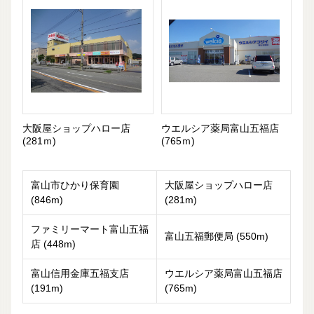
大阪屋ショップハロー店
ウエルシア薬局富山五福店
(281ｍ)
(765ｍ)
富山市ひかり保育園
大阪屋ショップハロー店
(846m)
(281m)
ファミリーマート富山五福
富山五福郵便局 (550m)
店 (448m)
富山信用金庫五福支店
ウエルシア薬局富山五福店
(191m)
(765m)