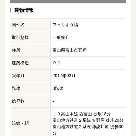
建物情報
物件名
フェリオ五福
取引態様
一般媒介
住所
富山県富山市五福
建築構造
ＲＣ
築年月
2017年03月
階建
3階建
総戸数
-
ＪＲ高山本線 西富山 徒歩18分
富山地方鉄道２系統 安野屋 徒歩29分
沿線・駅
富山地方鉄道２系統 諏訪川原 徒歩30
分