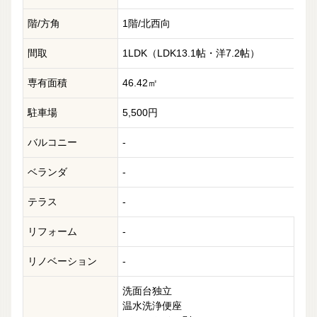
階/方角
1階/北西向
間取
1LDK（LDK13.1帖・洋7.2帖）
専有面積
46.42㎡
駐車場
5,500円
バルコニー
-
ベランダ
-
テラス
-
リフォーム
-
リノベーション
-
洗面台独立
温水洗浄便座