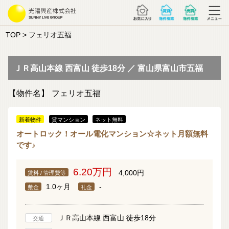
TOP
> フェリオ五福
ＪＲ高山本線 西富山 徒歩18分 ／ 富山県富山市五福
【物件名】
フェリオ五福
新着物件
貸マンション
ネット無料
オートロック！オール電化マンション☆ネット月額無料
です♪
6.20万円
4,000円
賃料 / 管理費等
1.0ヶ月
-
敷金
礼金
ＪＲ高山本線 西富山 徒歩18分
交通