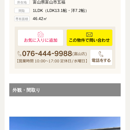
富山県富山市五福
所在地
1LDK（LDK13.1帖・洋7.2帖）
間取
46.42㎡
専有面積
外観・間取り