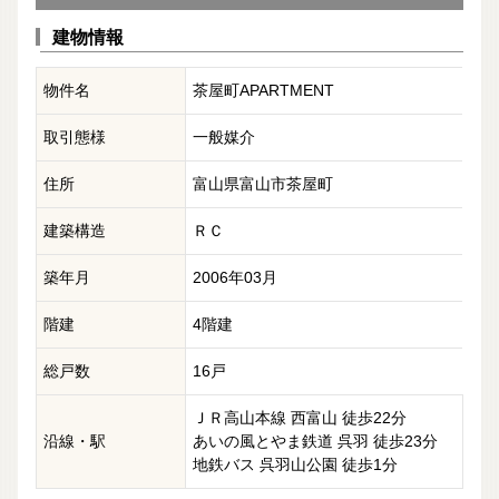
建物情報
物件名
茶屋町APARTMENT
取引態様
一般媒介
住所
富山県富山市茶屋町
建築構造
ＲＣ
築年月
2006年03月
階建
4階建
総戸数
16戸
ＪＲ高山本線 西富山 徒歩22分
沿線・駅
あいの風とやま鉄道 呉羽 徒歩23分
地鉄バス 呉羽山公園 徒歩1分