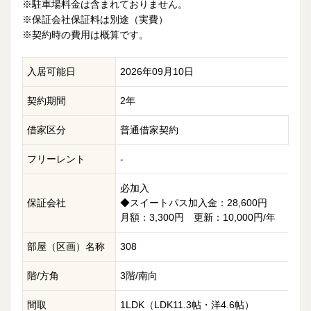
※駐車場料金は含まれておりません。
※保証会社保証料は別途（実費）
※契約時の費用は概算です。
入居可能日
2026年09月10日
契約期間
2年
借家区分
普通借家契約
フリーレント
-
必加入
保証会社
◆スイートパス加入金：28,600円
月額：3,300円 更新：10,000円/年
部屋（区画）名称
308
階/方角
3階/南向
間取
1LDK（LDK11.3帖・洋4.6帖）