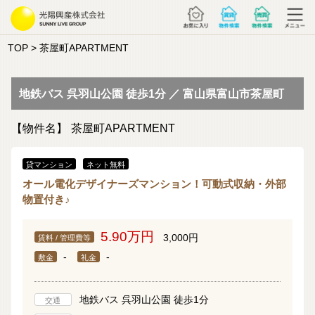
TOP
> 茶屋町APARTMENT
地鉄バス 呉羽山公園 徒歩1分 ／ 富山県富山市茶屋町
【物件名】
茶屋町APARTMENT
貸マンション
ネット無料
オール電化デザイナーズマンション！可動式収納・外部
物置付き♪
5.90万円
3,000円
賃料 / 管理費等
-
-
敷金
礼金
地鉄バス 呉羽山公園 徒歩1分
交通