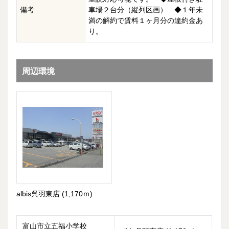
備考
車場２台分（縦列区画） ◆１年未
満の解約で賃料１ヶ月分の違約金あ
り。
周辺環境
albis呉羽東店 (1,170ｍ)
富山市立五福小学校