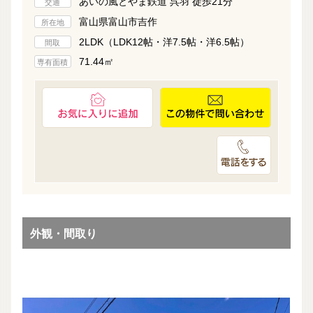
あいの風とやま鉄道 呉羽 徒歩21分
交通
富山県富山市吉作
所在地
2LDK（LDK12帖・洋7.5帖・洋6.5帖）
間取
71.44㎡
専有面積
外観・間取り