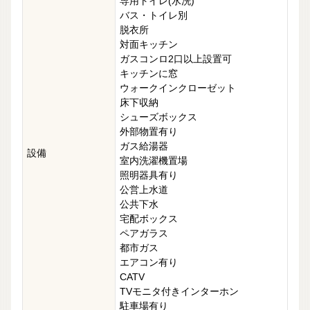
専用トイレ(水洗)
バス・トイレ別
脱衣所
対面キッチン
ガスコンロ2口以上設置可
キッチンに窓
ウォークインクローゼット
床下収納
シューズボックス
外部物置有り
ガス給湯器
設備
室内洗濯機置場
照明器具有り
公営上水道
公共下水
宅配ボックス
ペアガラス
都市ガス
エアコン有り
CATV
TVモニタ付きインターホン
駐車場有り