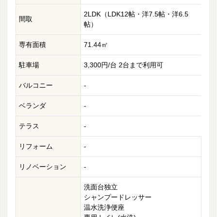
2LDK（LDK12帖・洋7.5帖・洋6.5
間取
帖）
専有面積
71.44㎡
駐車場
3,300円/台 2台まで利用可
バルコニー
-
ベランダ
-
テラス
-
リフォーム
-
リノベーション
-
洗面台独立
シャンプードレッサー
温水洗浄便座