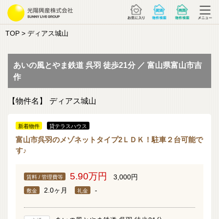
TOP
> ディアス城山
あいの風とやま鉄道 呉羽 徒歩21分 ／ 富山県富山市吉
作
【物件名】
ディアス城山
新着物件
貸テラスハウス
富山市呉羽のメゾネットタイプ2ＬＤＫ！駐車２台可能で
す♪
5.90万円
3,000円
賃料 / 管理費等
2.0ヶ月
-
敷金
礼金