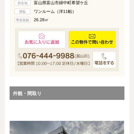
富山県富山市婦中町希望ケ丘
所在地
ワンルーム（洋11帖）
間取
26.28㎡
専有面積
外観・間取り