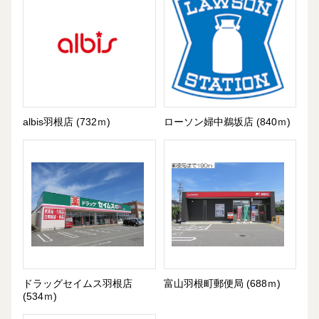
albis羽根店 (732ｍ)
ローソン婦中鵜坂店 (840ｍ)
ドラッグセイムス羽根店
富山羽根町郵便局 (688ｍ)
(534ｍ)