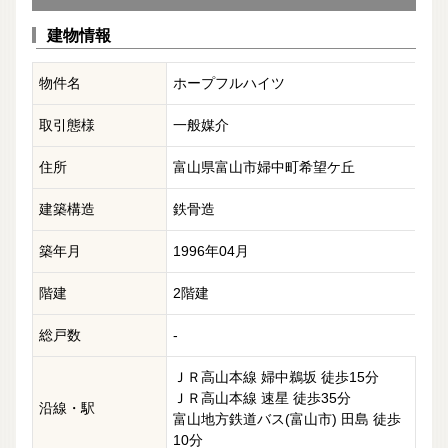
建物情報
物件名
ホープフルハイツ
取引態様
一般媒介
住所
富山県富山市婦中町希望ケ丘
建築構造
鉄骨造
築年月
1996年04月
階建
2階建
総戸数
-
ＪＲ高山本線 婦中鵜坂 徒歩15分
ＪＲ高山本線 速星 徒歩35分
沿線・駅
富山地方鉄道バス(富山市) 田島 徒歩
10分