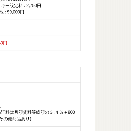
キー設定料 : 2,750円
 : 99,000円
40円
入
証料は月額賃料等総額の３.４％＋800
(その他商品あり)