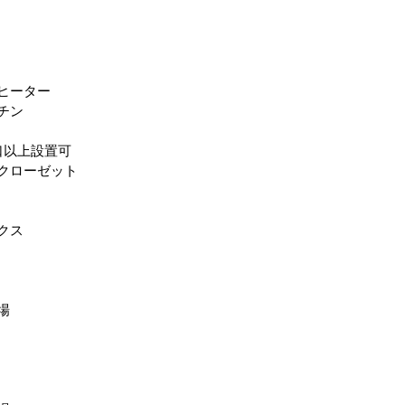
グヒーター
チン
口以上設置可
クローゼット
クス
場