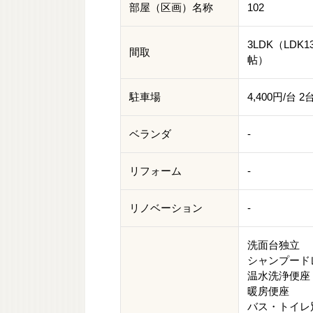
部屋（区画）名称
102
3LDK（LDK1
間取
帖）
駐車場
4,400円/台
ベランダ
-
リフォーム
-
リノベーション
-
洗面台独立
シャンプード
温水洗浄便座
暖房便座
バス・トイレ