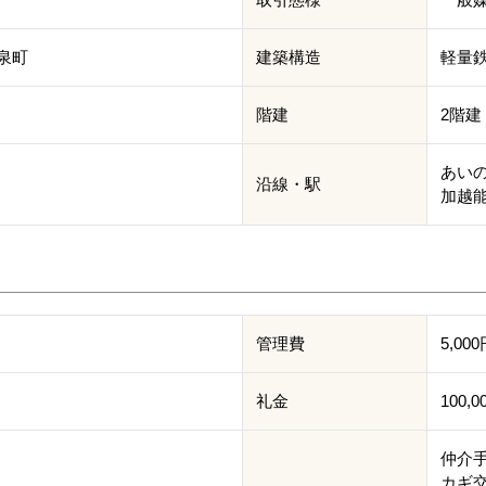
泉町
建築構造
軽量
階建
2階建
あいの
沿線・駅
加越能
管理費
5,00
礼金
100,0
仲介手数
カギ交換