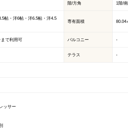
階/方角
1階/
3.5帖・洋6帖・洋6.5帖・洋4.5
専有面積
80.0
 2台まで利用可
バルコニー
-
テラス
-
レッサー
別