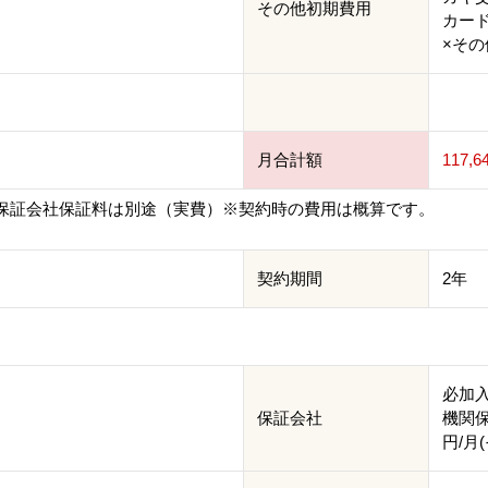
その他初期費用
カード
×その他
月合計額
117,6
保証会社保証料は別途（実費）※契約時の費用は概算です。
契約期間
2年
必加
保証会社
機関保
円/月