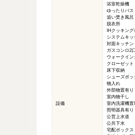
浴室乾燥機
ゆったりバス
追い焚き風呂
脱衣所
IHクッキン
システムキッ
対面キッチン
ガスコンロ2
ウォークイン
クローゼット
床下収納
シューズボッ
物入れ
外部物置有り
室内物干し
設備
室内洗濯機置
照明器具有り
公営上水道
公共下水
宅配ボックス