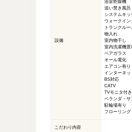
浴室乾燥機
追い焚き風呂
システムキッ
ウォークイン
トランクルー
物入れ
設備
室内物干し
室内洗濯機置
ペアガラス
オール電化
エアコン有り
インターネッ
BS対応
CATV
TVモニタ付
ベランダ・サ
駐輪場有り
フローリング
こだわり内容