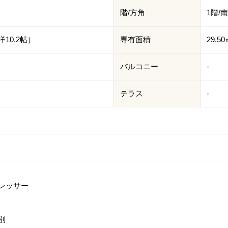
階/方角
1階/
10.2帖）
専有面積
29.5
バルコニー
-
テラス
-
レッサー
別