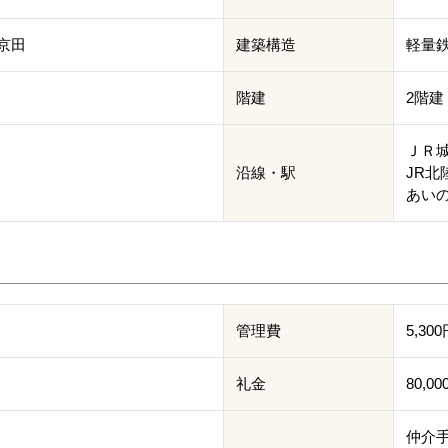
京田
建築構造
軽量
階建
2階建
ＪＲ城
沿線・駅
JR北
あいの
管理費
5,30
礼金
80,0
仲介手数