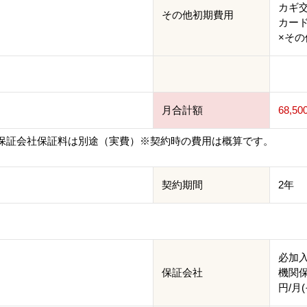
カギ交換
その他初期費用
カード
×その他
月合計額
68,5
保証会社保証料は別途（実費）※契約時の費用は概算です。
契約期間
2年
必加
保証会社
機関保
円/月