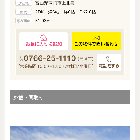
富山県高岡市上北島
所在地
2DK（洋6帖・洋6帖・DK7.6帖）
間取
51.93㎡
専有面積
外観・間取り