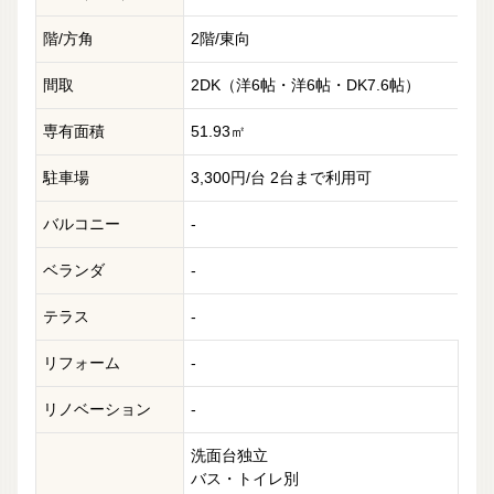
階/方角
2階/東向
間取
2DK（洋6帖・洋6帖・DK7.6帖）
専有面積
51.93㎡
駐車場
3,300円/台 2台まで利用可
バルコニー
-
ベランダ
-
テラス
-
リフォーム
-
リノベーション
-
洗面台独立
バス・トイレ別