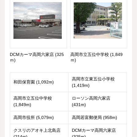
DCMカーマ高岡六家店 (325
高岡市立五位中学校 (1,849
ｍ)
ｍ)
高岡市立東五位小学校
和田保育園 (1,092m)
(1,419m)
高岡市立五位中学校
ローソン高岡六家店
(1,849m)
(431m)
高岡市役所 (5,079m)
高岡若富郵便局 (958m)
クスリのアオキ上北島店
DCMカーマ高岡六家店
(214m)
(325m)