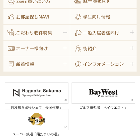
鉄板焼き出張シェフ「長岡作茂」
ゴルフ練習場「ベイウエスト」
スーパー銭湯「陽だまりの湯」