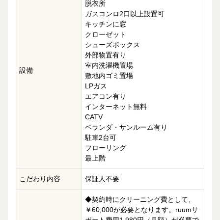
脱衣所
ガスコンロ2口以上設置可
キッチンに窓
クローゼット
シューズボックス
外部物置有り
室内洗濯機置場
設備
敷地内ゴミ置場
LPガス
エアコン有り
インターネット無料
CATV
ベランダ・サンルーム有り
駐車2台可
フローリング
最上階
こだわり内容
保証人不要
◆契約時にクリーニング費として、
￥60,000が必要となります。ruumサ