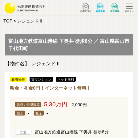
TOP
> レジェンドⅡ
富山地方鉄道富山港線 下奥井 徒歩8分 ／ 富山県富山市
千代田町
【物件名】
レジェンドⅡ
新着物件
貸マンション
ネット無料
敷金・礼金0円！インターネット無料！
5.30万円
2,000円
賃料 / 管理費等
-
-
敷金
礼金
富山地方鉄道富山港線 下奥井 徒歩8分
交通