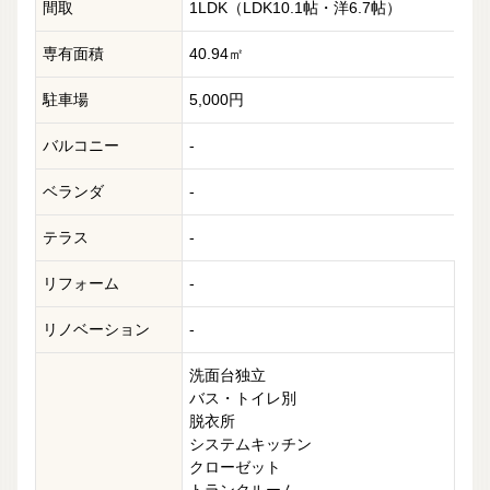
間取
1LDK（LDK10.1帖・洋6.7帖）
専有面積
40.94㎡
駐車場
5,000円
バルコニー
-
ベランダ
-
テラス
-
リフォーム
-
リノベーション
-
洗面台独立
バス・トイレ別
脱衣所
システムキッチン
クローゼット
トランクルーム