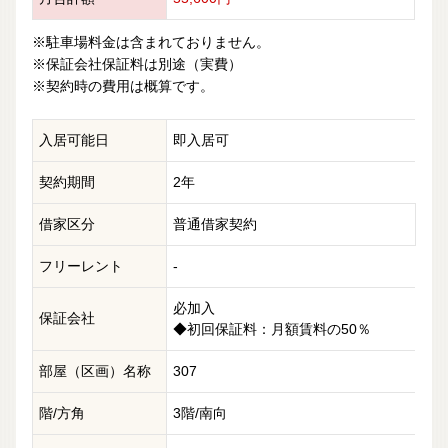
※駐車場料金は含まれておりません。
※保証会社保証料は別途（実費）
※契約時の費用は概算です。
入居可能日
即入居可
契約期間
2年
借家区分
普通借家契約
フリーレント
-
必加入
保証会社
◆初回保証料：月額賃料の50％
部屋（区画）名称
307
階/方角
3階/南向