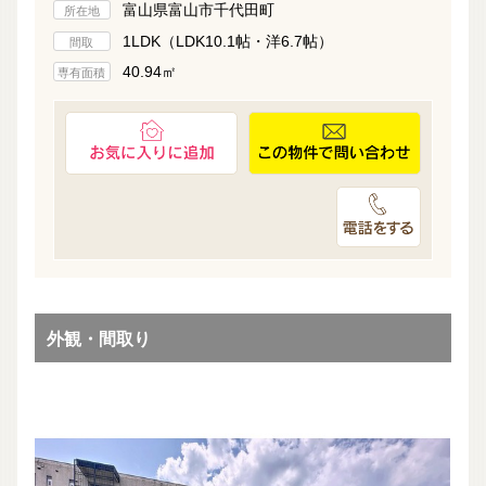
富山県富山市千代田町
所在地
1LDK（LDK10.1帖・洋6.7帖）
間取
40.94㎡
専有面積
外観・間取り