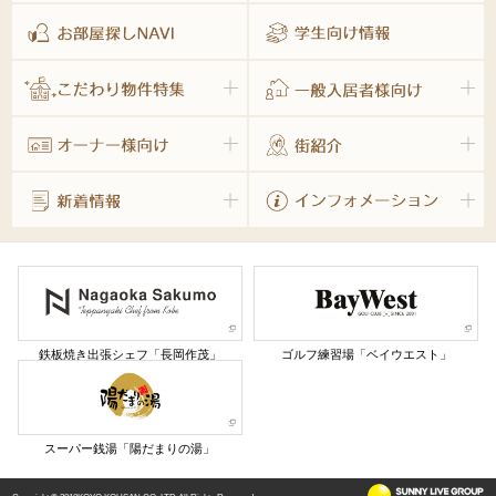
鉄板焼き出張シェフ「長岡作茂」
ゴルフ練習場「ベイウエスト」
スーパー銭湯「陽だまりの湯」