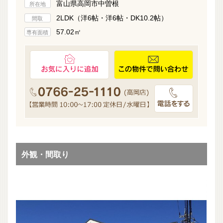
富山県高岡市中曽根
所在地
2LDK（洋6帖・洋6帖・DK10.2帖）
間取
57.02㎡
専有面積
外観・間取り