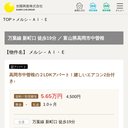
TOP
> メルシ－ＡＩ・Ｅ
万葉線 新町口 徒歩19分 ／ 富山県高岡市中曽根
【物件名】
メルシ－ＡＩ・Ｅ
貸アパート
高岡市中曽根の２LDKアパート！嬉しいエアコン2台付
き♪
5.65万円
4,500円
賃料 / 管理費等
-
1.0ヶ月
敷金
礼金
万葉線 新町口 徒歩19分
交通