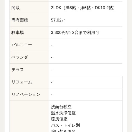
間取
2LDK（洋6帖・洋6帖・DK10.2帖）
専有面積
57.02㎡
駐車場
3,300円/台 2台まで利用可
バルコニー
-
ベランダ
-
テラス
-
リフォーム
-
リノベーション
-
洗面台独立
温水洗浄便座
暖房便座
バス・トイレ別
追い焚き風呂