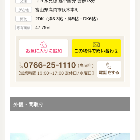
ＪＲ氷見線 越中国分 徒歩13分
交通
富山県高岡市伏木本町
所在地
2DK（洋6.3帖・洋5帖・DK6帖）
間取
47.79㎡
専有面積
外観・間取り