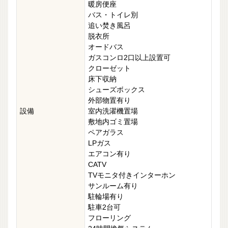
暖房便座
バス・トイレ別
追い焚き風呂
脱衣所
オードバス
ガスコンロ2口以上設置可
クローゼット
床下収納
シューズボックス
外部物置有り
設備
室内洗濯機置場
敷地内ゴミ置場
ペアガラス
LPガス
エアコン有り
CATV
TVモニタ付きインターホン
サンルーム有り
駐輪場有り
駐車2台可
フローリング