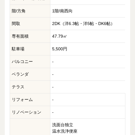
階/方角
1階/南西向
間取
2DK（洋6.3帖・洋5帖・DK6帖）
専有面積
47.79㎡
駐車場
5,500円
バルコニー
-
ベランダ
-
テラス
-
リフォーム
-
リノベーション
-
洗面台独立
温水洗浄便座