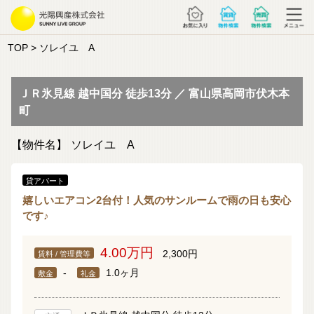
TOP
> ソレイユ A
ＪＲ氷見線 越中国分 徒歩13分 ／ 富山県高岡市伏木本
町
【物件名】
ソレイユ A
貸アパート
嬉しいエアコン2台付！人気のサンルームで雨の日も安心
です♪
4.00万円
2,300円
賃料 / 管理費等
-
1.0ヶ月
敷金
礼金