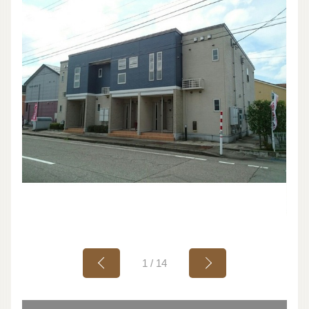
1
/
14