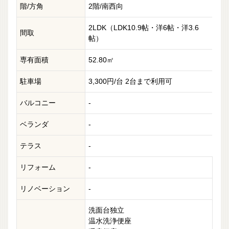
階/方角
2階/南西向
2LDK（LDK10.9帖・洋6帖・洋3.6
間取
帖）
専有面積
52.80㎡
駐車場
3,300円/台 2台まで利用可
バルコニー
-
ベランダ
-
テラス
-
リフォーム
-
リノベーション
-
洗面台独立
温水洗浄便座