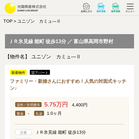
TOP
> ユニゾン カミュ―Ⅱ
ＪＲ氷見線 能町 徒歩13分 ／ 富山県高岡市野村
【物件名】
ユニゾン カミュ―Ⅱ
新着物件
貸アパート
ファミリー・新婚さんにおすすめ！人気の対面式キッチ
ン♪
5.75万円
4,400円
賃料 / 管理費等
-
1.0ヶ月
敷金
礼金
ＪＲ氷見線 能町 徒歩13分
交通