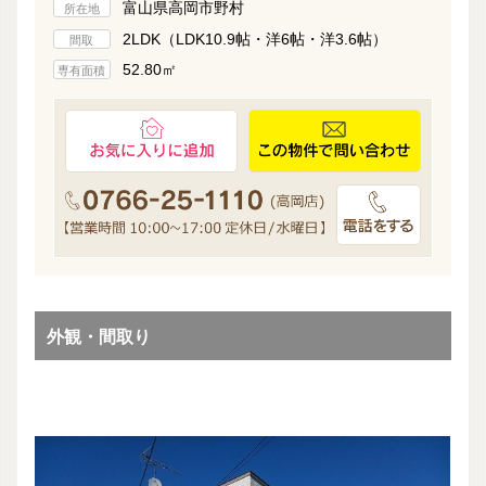
富山県高岡市野村
所在地
2LDK（LDK10.9帖・洋6帖・洋3.6帖）
間取
52.80㎡
専有面積
外観・間取り