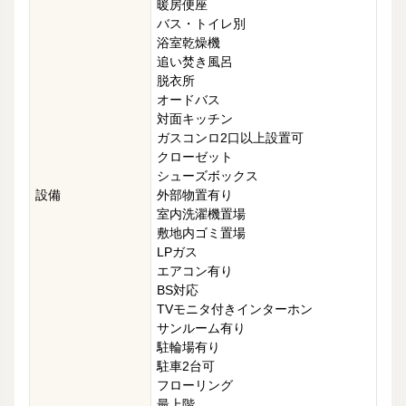
暖房便座
バス・トイレ別
浴室乾燥機
追い焚き風呂
脱衣所
オードバス
対面キッチン
ガスコンロ2口以上設置可
クローゼット
シューズボックス
設備
外部物置有り
室内洗濯機置場
敷地内ゴミ置場
LPガス
エアコン有り
BS対応
TVモニタ付きインターホン
サンルーム有り
駐輪場有り
駐車2台可
フローリング
最上階