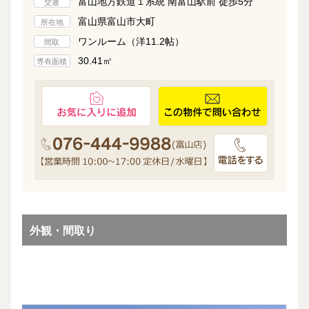
富山地方鉄道１系統 南富山駅前 徒歩5分
交通
富山県富山市大町
所在地
ワンルーム（洋11.2帖）
間取
30.41㎡
専有面積
外観・間取り