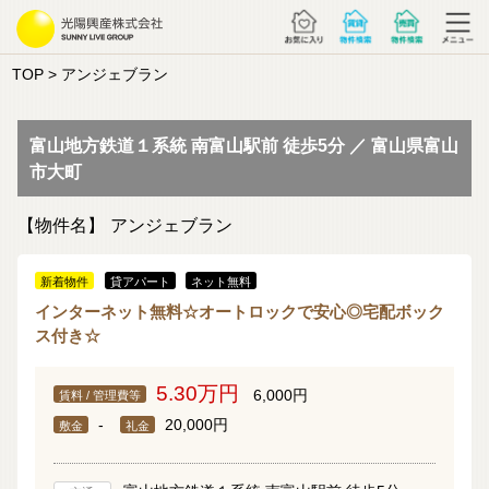
TOP
> アンジェブラン
富山地方鉄道１系統 南富山駅前 徒歩5分 ／ 富山県富山
市大町
【物件名】
アンジェブラン
新着物件
貸アパート
ネット無料
インターネット無料☆オートロックで安心◎宅配ボック
ス付き☆
5.30万円
6,000円
賃料 / 管理費等
-
20,000円
敷金
礼金