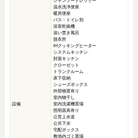
シャンプードレッサー
温水洗浄便座
暖房便座
バス・トイレ別
浴室乾燥機
追い焚き風呂
脱衣所
IHクッキングヒーター
システムキッチン
対面キッチン
クローゼット
トランクルーム
床下収納
シューズボックス
外部物置有り
室内物干し
設備
室内洗濯機置場
照明器具有り
公営上水道
公共下水
宅配ボックス
敷地内ゴミ置場