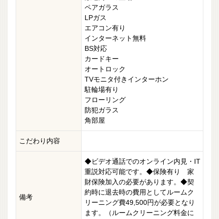
ペアガラス
LPガス
エアコン有り
インターネット無料
BS対応
カードキー
オートロック
TVモニタ付きインターホン
駐輪場有り
フローリング
防犯ガラス
角部屋
こだわり内容
◆ビデオ通話でのオンライン内見・IT
重説対応可能です。◆保険有り 家
財保険加入の必要があります。◆契
約時に退去時の費用としてルームク
備考
リーニング費49,500円が必要となり
ます。（ルームクリーニング料金に