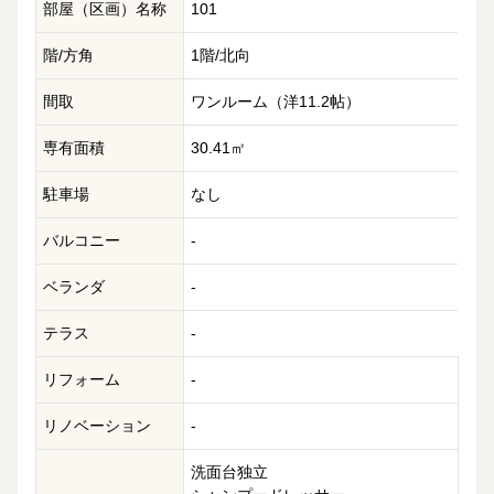
部屋（区画）名称
101
階/方角
1階/北向
間取
ワンルーム（洋11.2帖）
専有面積
30.41㎡
駐車場
なし
バルコニー
-
ベランダ
-
テラス
-
リフォーム
-
リノベーション
-
洗面台独立