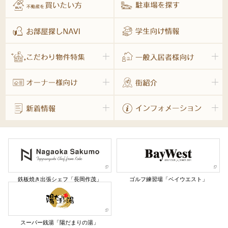
鉄板焼き出張シェフ「長岡作茂」
ゴルフ練習場「ベイウエスト」
スーパー銭湯「陽だまりの湯」