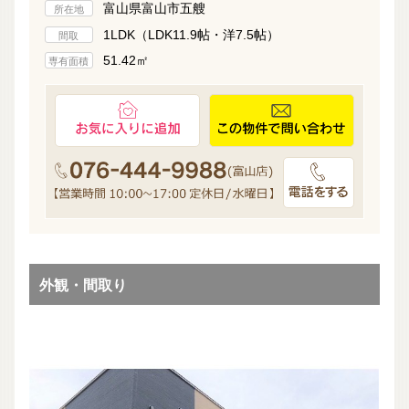
富山県富山市五艘
所在地
1LDK（LDK11.9帖・洋7.5帖）
間取
51.42㎡
専有面積
外観・間取り