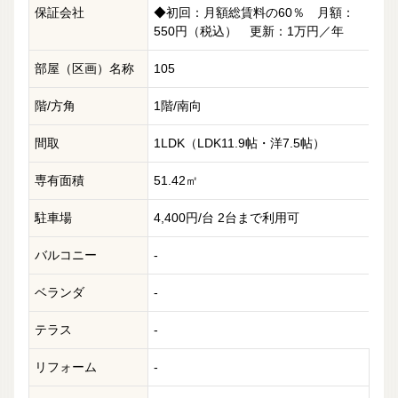
保証会社
◆初回：月額総賃料の60％ 月額：
550円（税込） 更新：1万円／年
部屋（区画）名称
105
階/方角
1階/南向
間取
1LDK（LDK11.9帖・洋7.5帖）
専有面積
51.42㎡
駐車場
4,400円/台 2台まで利用可
バルコニー
-
ベランダ
-
テラス
-
リフォーム
-