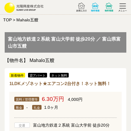
TOP
> Mahalo五艘
富山地方鉄道２系統 富山大学前 徒歩20分 ／ 富山県富
山市五艘
【物件名】
Mahalo五艘
新着物件
貸アパート
ネット無料
1LDKメゾネット★エアコン2台付き！ネット無料！
6.30万円
4,000円
賃料 / 管理費等
-
1.0ヶ月
敷金
礼金
富山地方鉄道２系統 富山大学前 徒歩20分
交通