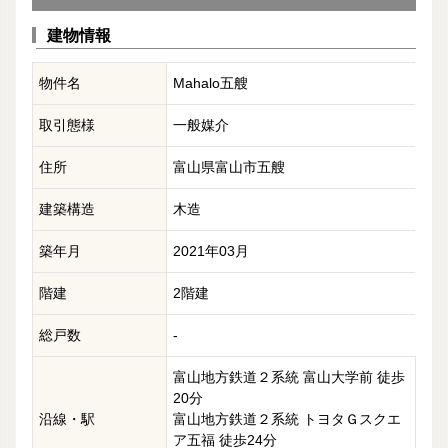
建物情報
物件名
Mahalo五艘
取引態様
一般媒介
住所
富山県富山市五艘
建築構造
木造
築年月
2021年03月
階建
2階建
総戸数
-
富山地方鉄道２系統 富山大学前 徒歩
20分
沿線・駅
富山地方鉄道２系統 トヨタＧスクエ
ア五福 徒歩24分