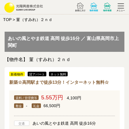
TOP
> 菫（すみれ）２ｎｄ
あいの風とやま鉄道 高岡 徒歩16分 ／ 富山県高岡市上
関町
【物件名】
菫（すみれ）２ｎｄ
新着物件
貸アパート
ネット無料
新築☆高岡駅まで徒歩13分！インターネット無料☆
5.55万円
4,100円
賃料 / 管理費等
-
66,500円
敷金
礼金
あいの風とやま鉄道 高岡 徒歩16分
交通