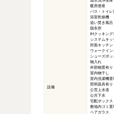
温水洗浄便座
暖房便座
バス・トイレ
浴室乾燥機
追い焚き風呂
脱衣所
IHクッキン
システムキッ
対面キッチン
ウォークイン
シューズボッ
物入れ
外部物置有り
室内物干し
室内洗濯機置
照明器具有り
設備
公営上水道
公共下水
宅配ボックス
敷地内ゴミ置
ペアガラス