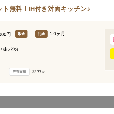
ト無料！IH付き対面キッチン♪
-
1.0ヶ月
敷金
礼金
,000円
 徒歩20分
目
）
32.77㎡
専有面積