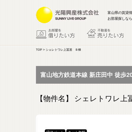
富山県の賃貸
お部屋探しなら
TOP
> シェレトワレ上冨居 Ｂ棟
富山地方鉄道本線 新庄田中 徒歩2
【物件名】
シェレトワレ上