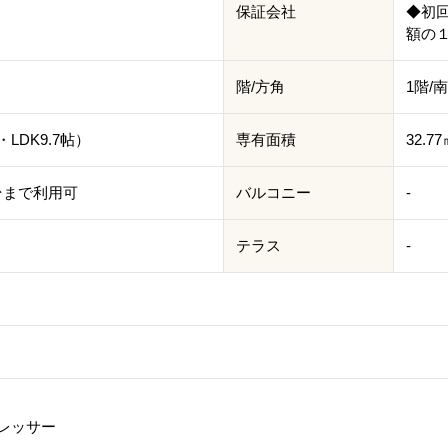
保証会社
◆初回
額の１
階/方角
1階/
・LDK9.7帖）
専有面積
32.7
 2台まで利用可
バルコニー
-
テラス
-
レッサー