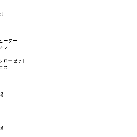
別
グヒーター
チン
クローゼット
クス
場
場