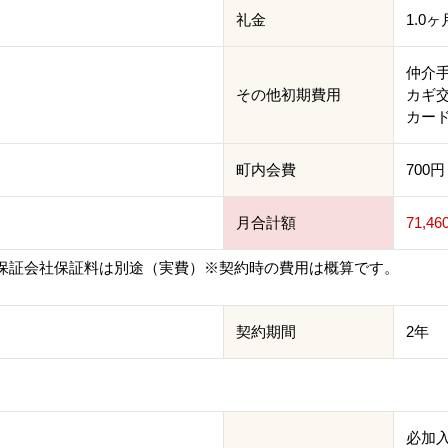
礼金
1.0ヶ
仲介手数
その他初期費用
カギ交換
カード
町内会費
700円
月合計額
71,4
保証会社保証料は別途（実費）※契約時の費用は概算です。
契約期間
2年
必加