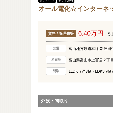
貸アパート
ネット無料
オール電化☆インターネッ
6.40万円
賃料 / 管理費等
5
富山地方鉄道本線 新庄田中
交通
富山県富山市上冨居２丁
所在地
1LDK（洋3帖・LDK9.7帖
間取
外観・間取り