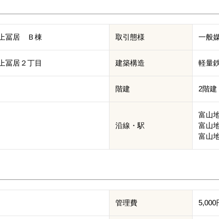
上冨居 Ｂ棟
取引態様
一般
上冨居２丁目
建築構造
軽量
階建
2階建
富山地
沿線・駅
富山地
富山地
管理費
5,00