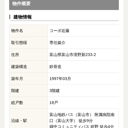
物件概要
建物情報
物件名
コーポ近藤
取引態様
専任媒介
住所
富山県富山市境野新233-2
建築構造
鉄骨造
築年月
1997年03月
階建
3階建
総戸数
18戸
富山地鉄バス（富山市） 附属病院南
沿線・駅
口（富山大学） 徒歩9分
婦中コミュニティバス 総野 徒歩4分