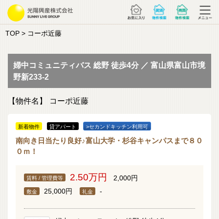
TOP
> コーポ近藤
婦中コミュニティバス 総野 徒歩4分 ／ 富山県富山市境
野新233-2
【物件名】
コーポ近藤
新着物件
貸アパート
>セカンドキッチン利用可
南向き日当たり良好♪富山大学・杉谷キャンパスまで８０
０ｍ！
2.50万円
2,000円
賃料 / 管理費等
25,000円
-
敷金
礼金