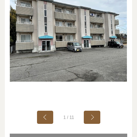
1
/
11