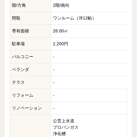
階/方角
2階/南向
間取
ワンルーム（洋12帖）
専有面積
28.00㎡
駐車場
2,200円
バルコニー
-
ベランダ
-
テラス
-
リフォーム
-
リノベーション
-
公営上水道
プロパンガス
浄化槽