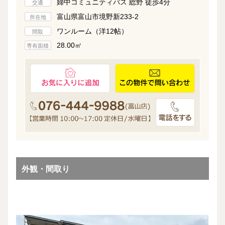
婦中コミュニティバス 総野 徒歩4分
交通
富山県富山市境野新233-2
所在地
ワンルーム（洋12帖）
間取
28.00㎡
専有面積
外観・間取り