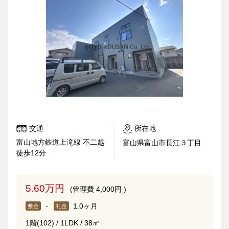
交通
所在地
富山地方鉄道上滝線 不二越
富山県富山市長江３丁目
徒歩12分
5.60万円
(管理費 4,000円 )
-
1.0ヶ月
敷金
礼金
1階(102) / 1LDK / 38㎡