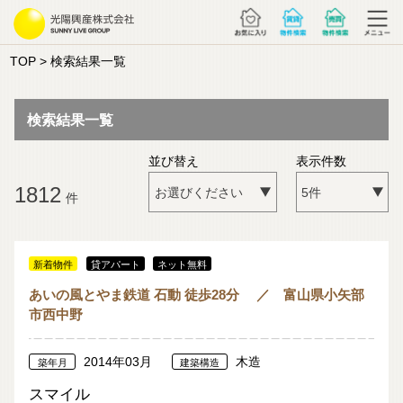
TOP
> 検索結果一覧
検索結果一覧
並び替え
表示件数
1812
件
新着物件
貸アパート
ネット無料
あいの風とやま鉄道 石動 徒歩28分 ／ 富山県小矢部
市西中野
2014年03月
木造
築年月
建築構造
スマイル