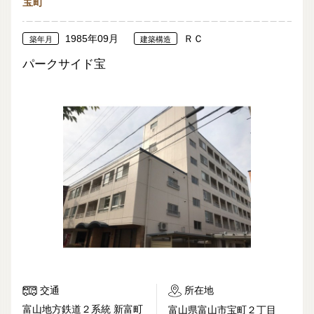
宝町
1985年09月
ＲＣ
築年月
建築構造
パークサイド宝
交通
所在地
富山地方鉄道２系統 新富町
富山県富山市宝町２丁目