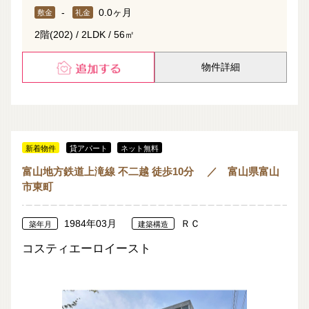
-
0.0ヶ月
敷金
礼金
2階(202) / 2LDK / 56㎡
物件詳細
新着物件
貸アパート
ネット無料
富山地方鉄道上滝線 不二越 徒歩10分 ／ 富山県富山
市東町
1984年03月
ＲＣ
築年月
建築構造
コスティエーロイースト