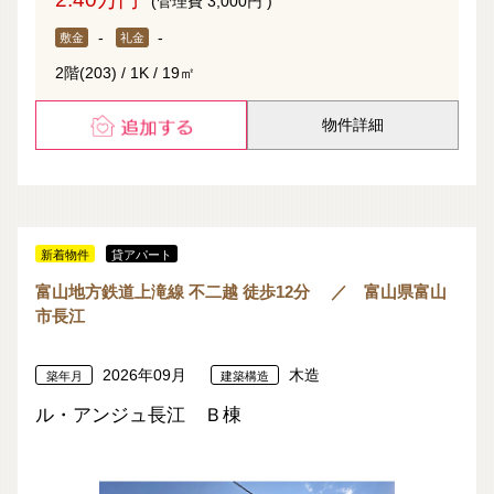
(管理費 3,000円 )
-
-
敷金
礼金
2階(203) / 1K / 19㎡
物件詳細
新着物件
貸アパート
富山地方鉄道上滝線 不二越 徒歩12分 ／ 富山県富山
市長江
2026年09月
木造
築年月
建築構造
ル・アンジュ長江 Ｂ棟