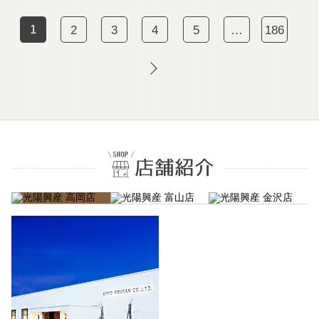
1
2
3
4
5
…
186