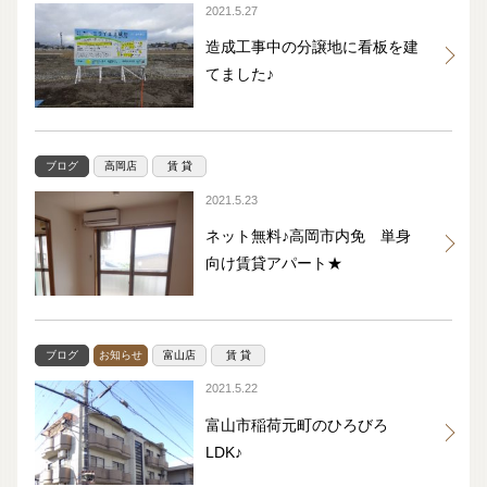
2021.5.27
造成工事中の分譲地に看板を建
てました♪
ブログ
高岡店
賃 貸
2021.5.23
ネット無料♪高岡市内免 単身
向け賃貸アパート★
ブログ
お知らせ
富山店
賃 貸
2021.5.22
富山市稲荷元町のひろびろ
LDK♪