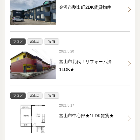
金沢市割出町2DK賃貸物件
ブログ
富山店
賃 貸
2021.5.20
富山市北代！リフォーム済
1LDK★
ブログ
富山店
賃 貸
2021.5.17
富山市中心部★1LDK賃貸★