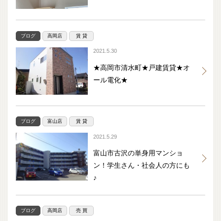
ブログ
高岡店
賃 貸
2021.5.30
★高岡市清水町★戸建賃貸★オ
ール電化★
ブログ
富山店
賃 貸
2021.5.29
富山市古沢の単身用マンショ
ン！学生さん・社会人の方にも
♪
ブログ
高岡店
売 買