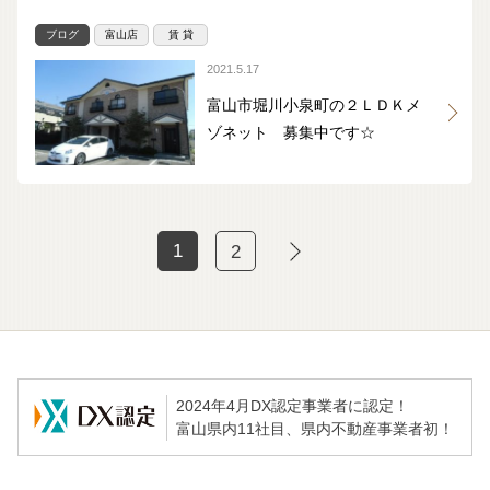
ブログ
富山店
賃 貸
2021.5.17
富山市堀川小泉町の２ＬＤＫメ
ゾネット 募集中です☆
1
2
2024年4月DX認定事業者に認定！
富山県内11社目、県内不動産事業者初！