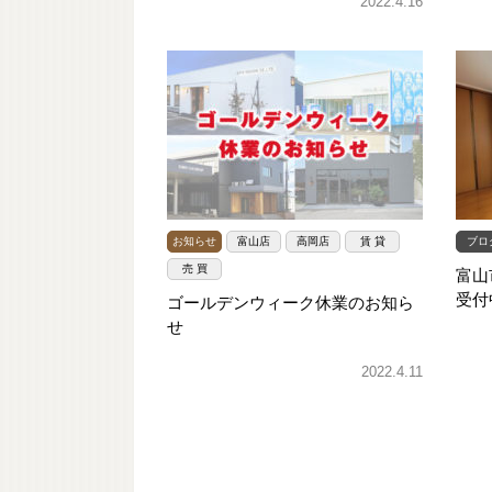
2022.4.16
お知らせ
富山店
高岡店
賃 貸
ブロ
売 買
富山
受付
ゴールデンウィーク休業のお知ら
せ
2022.4.11