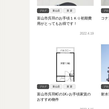
ブログ
富山店
賃 貸
ブロ
富山市呉羽のお手頃１Ｋ☆初期費
コナ
用がとってもお得です！
2022.4.19
ブログ
富山店
賃 貸
ブロ
富山市呉羽町の1K♪お手頃家賃の
射水
おすすめ物件