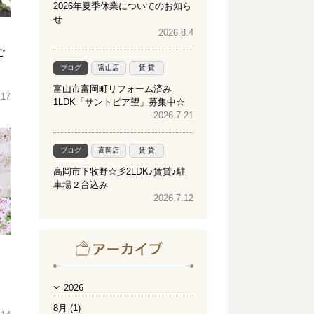
2026年夏季休業についてのお知ら
せ
2026.8.4
ご
ブログ
富山店
賃 貸
富山市富岡町リフォーム済み
.17
1LDK「サントピア望」募集中☆
2026.7.21
ブログ
高岡店
賃 貸
高岡市下牧野☆彡2LDK♪賃貸♪駐
車場２台込み
2026.7.12
2026
8月 (1)