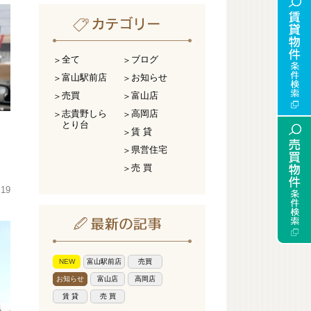
全て
ブログ
富山駅前店
お知らせ
売買
富山店
志貴野しら
高岡店
とり台
賃 貸
県営住宅
売 買
.19
NEW
富山駅前店
売買
お知らせ
富山店
高岡店
賃 貸
売 買