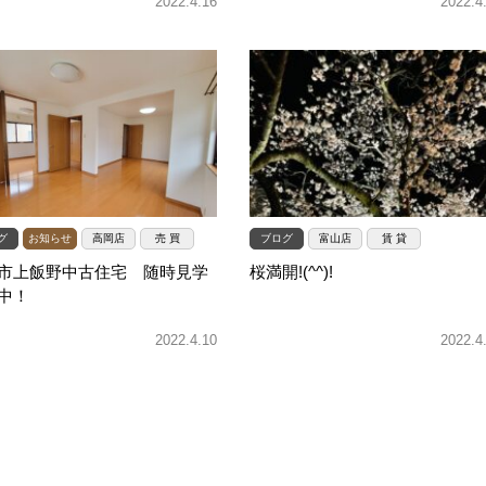
2022.4.16
2022.4
グ
お知らせ
高岡店
売 買
ブログ
富山店
賃 貸
市上飯野中古住宅 随時見学
桜満開!(^^)!
中！
2022.4.10
2022.4