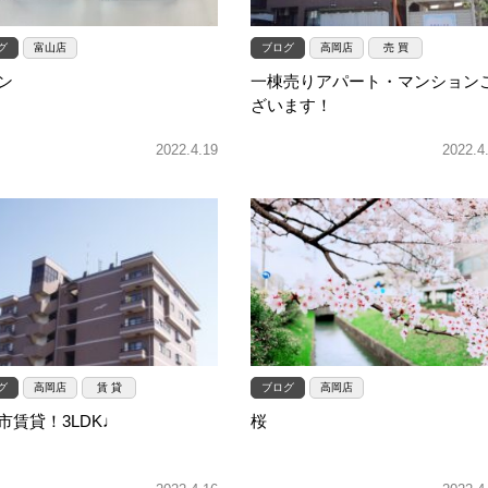
グ
富山店
ブログ
高岡店
売 買
ン
一棟売りアパート・マンション
ざいます！
2022.4.19
2022.4
グ
高岡店
賃 貸
ブログ
高岡店
市賃貸！3LDK♩
桜