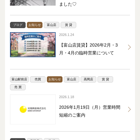
ました♡
ブログ
お知らせ
富山店
賃 貸
2026.1.24
【富山店賃貸】2026年2月・3
月・4月の臨時営業について
富山駅前店
売買
お知らせ
富山店
高岡店
賃 貸
売 買
2026.1.18
2026年1月19日（月）営業時間
短縮のご案内