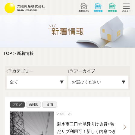
TOP
> 新着情報
ブログ
高岡店
賃 貸
2026.1.25
射水市二口☆単身向け賃貸♪陽
だサブ利用可！新しく内窓つき