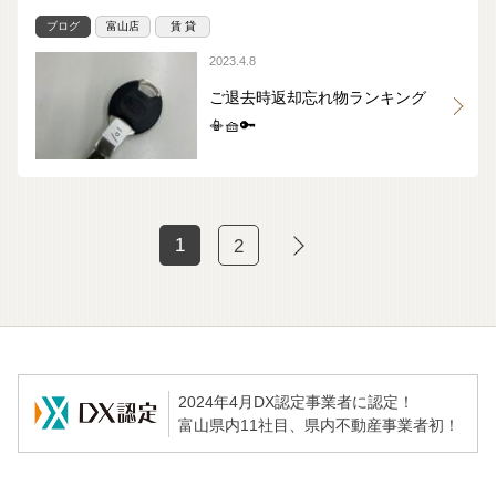
ブログ
富山店
賃 貸
2023.4.8
ご退去時返却忘れ物ランキング
📳🧺🔑
1
2
2024年4月DX認定事業者に認定！
富山県内11社目、県内不動産事業者初！