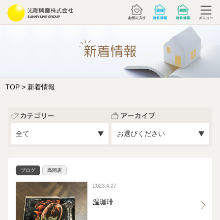
TOP
> 新着情報
ブログ
高岡店
2023.4.27
温珈琲