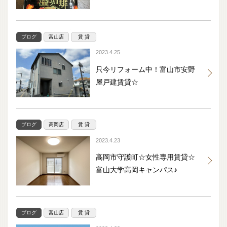
ブログ
富山店
賃 貸
2023.4.25
只今リフォーム中！富山市安野
屋戸建賃貸☆
ブログ
高岡店
賃 貸
2023.4.23
高岡市守護町☆女性専用賃貸☆
富山大学高岡キャンパス♪
ブログ
富山店
賃 貸