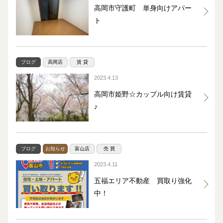
高岡市守護町 単身向けアパー
ト
ブログ
高岡店
賃 貸
2023.4.13
高岡市姫野☆カップル向け賃貸
♪
ブログ
お知らせ
富山店
売 買
2023.4.11
五福エリア不動産 買取り強化
中！