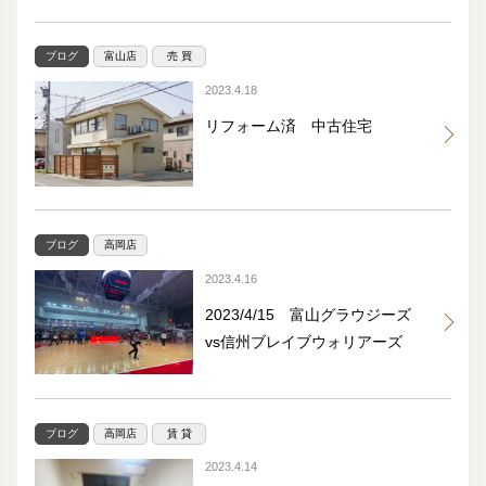
ブログ
富山店
売 買
2023.4.18
リフォーム済 中古住宅
ブログ
高岡店
2023.4.16
2023/4/15 富山グラウジーズ
vs信州ブレイブウォリアーズ
ブログ
高岡店
賃 貸
2023.4.14