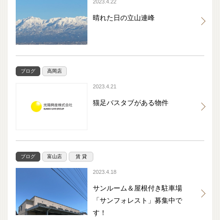
2023.4.22
晴れた日の立山連峰
ブログ
高岡店
2023.4.21
猫足バスタブがある物件
ブログ
富山店
賃 貸
2023.4.18
サンルーム＆屋根付き駐車場
「サンフォレスト」募集中で
す！