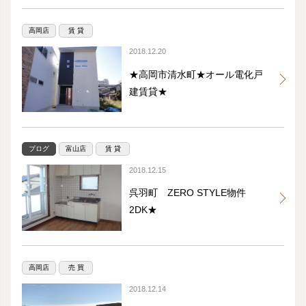
高岡店
賃 貸
2018.12.20
★高岡市清水町★オール電化戸
建賃貸★
ブログ
富山店
賃 貸
2018.12.15
呉羽町 ZERO STYLE物件
2DK★
高岡店
売 買
2018.12.14