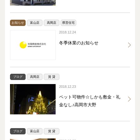
お知らせ
富山店
高岡店
県営住宅
2018.12.24
冬季休業のお知らせ
ブログ
高岡店
賃 貸
2018.12.23
ペット可物件☆しかも敷金・礼
金なし♪高岡市大野
ブログ
富山店
賃 貸