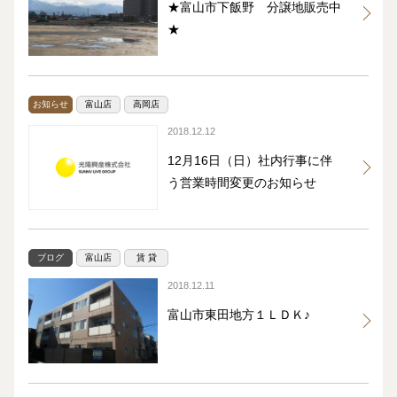
★富山市下飯野 分譲地販売中
★
お知らせ
富山店
高岡店
2018.12.12
12月16日（日）社内行事に伴
う営業時間変更のお知らせ
ブログ
富山店
賃 貸
2018.12.11
富山市東田地方１ＬＤＫ♪