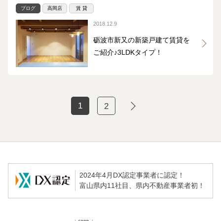
ブログ
高岡店
賃 貸
2018.12.9
砺波市新又の新築戸建て賃貸を
ご紹介♪3LDKタイプ！
1
2
2024年4月DX認定事業者に認定！
富山県内11社目、県内不動産事業者初！