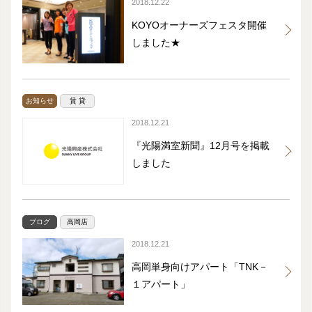
2018.12.22
KOYOオーナーズフェスタ開催
しました★
お知らせ
賃 貸
2018.12.21
『光陽満室新聞』12月号を掲載
しました
ブログ
高岡店
2018.12.21
高岡単身向けアパート「TNK－
１アパート」