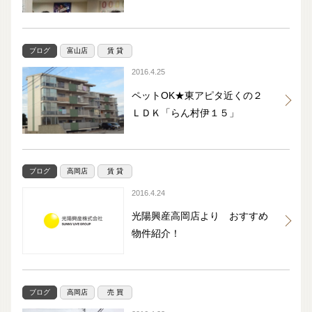
ブログ
富山店
賃 貸
2016.4.25
ペットOK★東アピタ近くの２
ＬＤＫ「らん村伊１５」
ブログ
高岡店
賃 貸
2016.4.24
光陽興産高岡店より おすすめ
物件紹介！
ブログ
高岡店
売 買