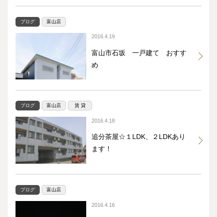
ブログ
富山店
2016.4.19
富山市石坂 一戸建て おすす
め
ブログ
富山店
賃 貸
2016.4.18
追分茶屋☆１LDK、２LDKあり
ます！
ブログ
富山店
2016.4.16