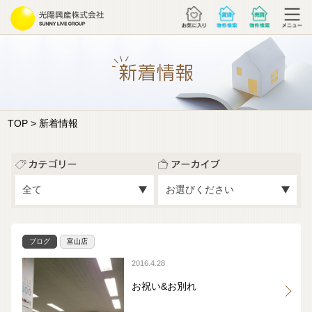
TOP
> 新着情報
ブログ
富山店
2016.4.28
お祝い&お別れ