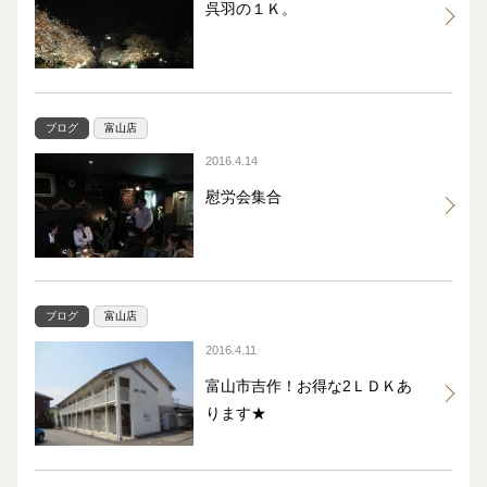
呉羽の１Ｋ。
ブログ
富山店
2016.4.14
慰労会集合
ブログ
富山店
2016.4.11
富山市吉作！お得な2ＬＤＫあ
ります★