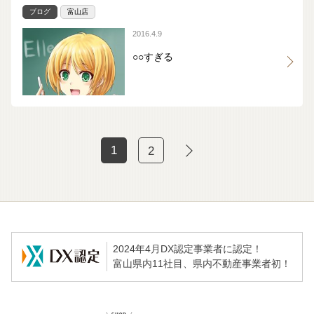
ブログ
富山店
2016.4.9
○○すぎる
1
2
2024年4月DX認定事業者に認定！
富山県内11社目、県内不動産事業者初！