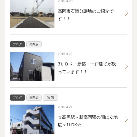
2016.4.23
高岡市石瀬分譲地のご紹介で
す！！
ブログ
高岡店
2016.4.22
3ＬＤＫ・新築・一戸建てが残
っています！！
ブログ
高岡店
賃 貸
2016.4.21
☆高岡駅～新高岡駅の間に立地
広々1LDK☆