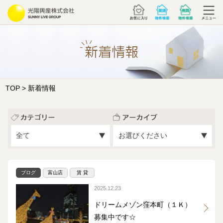
TOP
> 新着情報
ブログ
富山店
賃 貸
2025.12.23
ドリームメゾン窪本町（１Ｋ）
募集中です☆