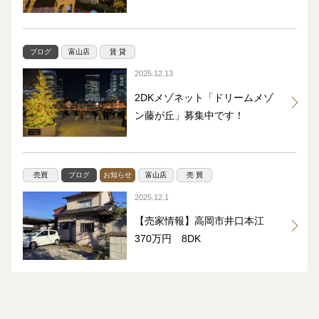
ブログ
富山店
賃 貸
2025.12.13
2DKメゾネット「ドリームメゾ
ン藤が丘」募集中です！
売買
ブログ
お知らせ
富山店
売 買
2025.12.1
【売家情報】高岡市井口本江
370万円 8DK