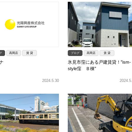
グ
高岡店
賃 貸
ブログ
高岡店
賃 貸
ナ
氷見市窪にある戸建賃貸！”ism-
style窪 Ｂ棟”
2024.5.30
2024.5