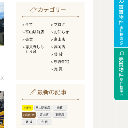
全て
ブログ
富山駅前店
お知らせ
売買
富山店
志貴野しら
高岡店
とり台
賃 貸
県営住宅
売 買
.26
NEW
富山駅前店
売買
お知らせ
富山店
高岡店
賃 貸
売 買