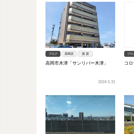
ブログ
高岡店
賃 貸
ブロ
高岡市木津「サンリバー木津」
コロ
2024.5.31