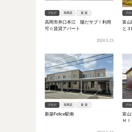
ブログ
高岡店
賃 貸
ブロ
高岡市井口本江 陽だサブ！利用
富山
可☆賃貸アパート
と３
2024.5.23
ブログ
高岡店
賃 貸
ブロ
新築Felice駅南
富山
ＨＩ