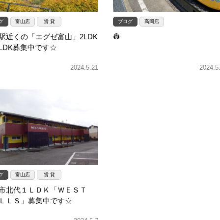
グ
富山店
賃 貸
ブログ
高岡店
駅近くの「エグゼ富山」2LDK
👷
LDK募集中です☆
2024.5.21
2024.5
グ
富山店
賃 貸
市北代１ＬＤＫ「ＷＥＳＴ
ＬＬＳ」募集中です☆