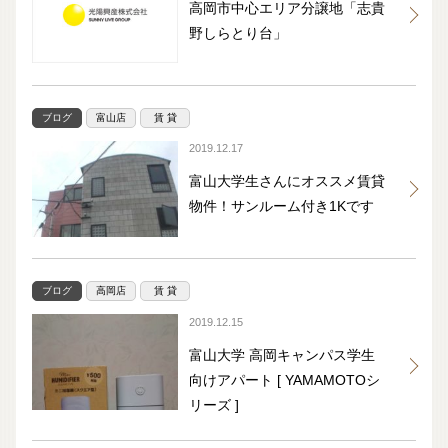
高岡市中心エリア分譲地「志貴
野しらとり台」
ブログ
富山店
賃 貸
2019.12.17
富山大学生さんにオススメ賃貸
物件！サンルーム付き1Kです
ブログ
高岡店
賃 貸
2019.12.15
富山大学 高岡キャンパス学生
向けアパート [ YAMAMOTOシ
リーズ ]