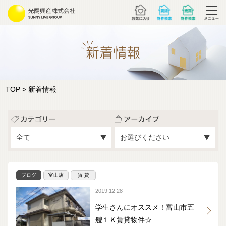
TOP
> 新着情報
ブログ
富山店
賃 貸
2019.12.28
学生さんにオススメ！富山市五
艘１Ｋ賃貸物件☆