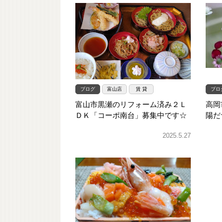
ブログ
富山店
賃 貸
ブロ
富山市黒瀬のリフォーム済み２Ｌ
高岡
ＤＫ「コーポ南台」募集中です☆
陽だ
2025.5.27