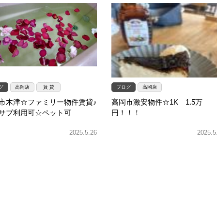
グ
高岡店
賃 貸
ブログ
高岡店
市木津☆ファミリー物件賃貸♪
高岡市激安物件☆1K 1.5万
サブ利用可☆ペット可
円！！！
2025.5.26
2025.5