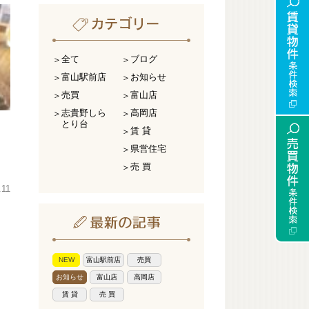
全て
ブログ
富山駅前店
お知らせ
売買
富山店
志貴野しら
高岡店
とり台
賃 貸
県営住宅
売 買
.11
NEW
富山駅前店
売買
お知らせ
富山店
高岡店
賃 貸
売 買